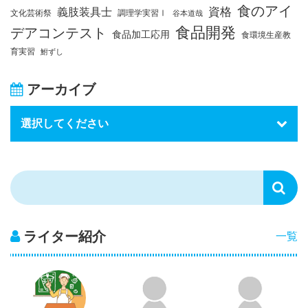
食のアイ
資格
義肢装具士
文化芸術祭
調理学実習Ⅰ
谷本道哉
食品開発
デアコンテスト
食品加工応用
食環境生産教
育実習
鮒ずし
アーカイブ
ライター紹介
一覧