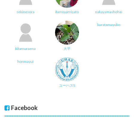
sekinesora
ikenoyamisato
nakayamashohei
kuratamayuko
kitamuraena
大平
honmayui
ユーハスS
Facebook