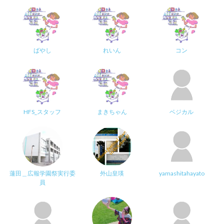
ばやし
れいん
コン
HFS_スタッフ
まきちゃん
ベジカル
蓮田＿広報学園祭実行委
外山皇瑛
yamashitahayato
員