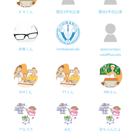
ＫＨくん
通信1学生記者
通信2学生記者
伊東くん
UHASiwatsuki
opencampus
sutaffhasuda
KMくん
TTくん
MKさん
アルゴス
みむ
谷ちゃんだよ