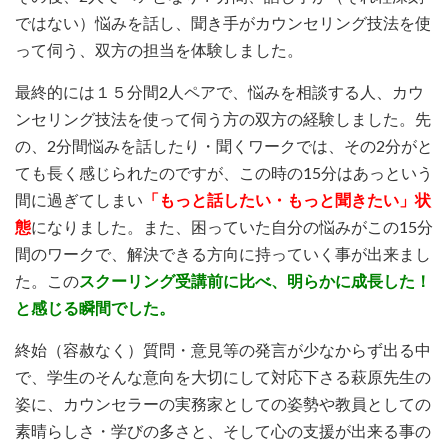
ではない）悩みを話し、聞き手がカウンセリング技法を使
って伺う、双方の担当を体験しました。
最終的には１５分間2人ペアで、悩みを相談する人、カウ
ンセリング技法を使って伺う方の双方の経験しました。先
の、2分間悩みを話したり・聞くワークでは、その2分がと
ても長く感じられたのですが、この時の15分はあっという
間に過ぎてしまい
「もっと話したい・もっと聞きたい」状
態
になりました。また、困っていた自分の悩みがこの15分
間のワークで、解決できる方向に持っていく事が出来まし
た。この
スクーリング受講前に比べ、明らかに成長した！
と感じる瞬間でした。
終始（容赦なく）質問・意見等の発言が少なからず出る中
で、学生のそんな意向を大切にして対応下さる萩原先生の
姿に、カウンセラーの実務家としての姿勢や教員としての
素晴らしさ・学びの多さと、そして心の支援が出来る事の