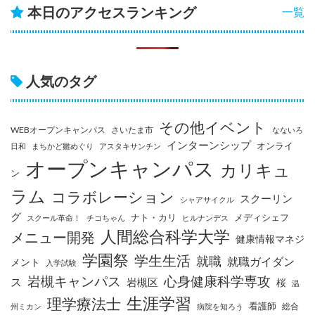
本日のアクセスランキング
一覧
人気のタグ
その他イベント
WEBオープンキャンパス
さいたま市
なないろ
インターンシップ
オンライ
日和
まちかど雛めぐり
アスタキサンチン
オープンキャンパス
カリキュ
ン
ラム
コラボレーション
スクーリン
シャアサイクル
グ
ナト・カリ
メディシェフ
スクール革命！
チコちゃん
ヒルナンデス
人間総合科学大学
メニュー開発
健康情報マネジ
学園祭
学生生活
就職
就職ガイダン
メント
入学試験
岩槻キャンパス
心身健康科学専攻
ス
岩槻区
桜
温
生涯学習
理学療法士
看護師
総合
州ミカン
病院を知ろう