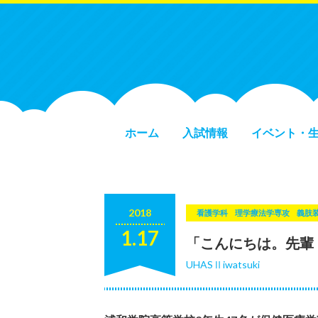
ホーム
入試情報
イベント・
2018
看護学科
理学療法学専攻
義肢
1.17
「こんにちは。先輩
UHASⅡiwatsuki