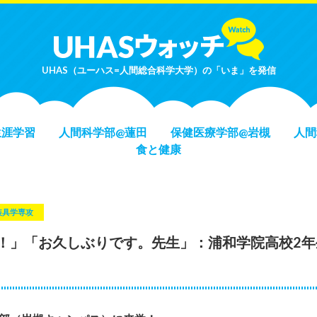
UHAS（ユーハス=人間総合科学大学）の「いま」を発信
生涯学習
人間科学部@蓮田
保健医療学部@岩槻
人間
食と健康
装具学専攻
！」「お久しぶりです。先生」：浦和学院高校2年