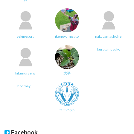
sekinesora
ikenoyamisato
nakayamashohei
kuratamayuko
kitamuraena
大平
honmayui
ユーハスS
Facebook