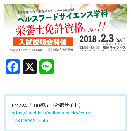
Facebook
X
Line
FM79.5「The魂」（外部サイト）
https://ameblo.jp/onitama-nack5/entry-
12344836245.html