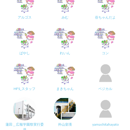
アルゴス
みむ
谷ちゃんだよ
ばやし
れいん
コン
HFS_スタッフ
まきちゃん
ベジカル
蓮田＿広報学園祭実行委
外山皇瑛
yamashitahayato
員