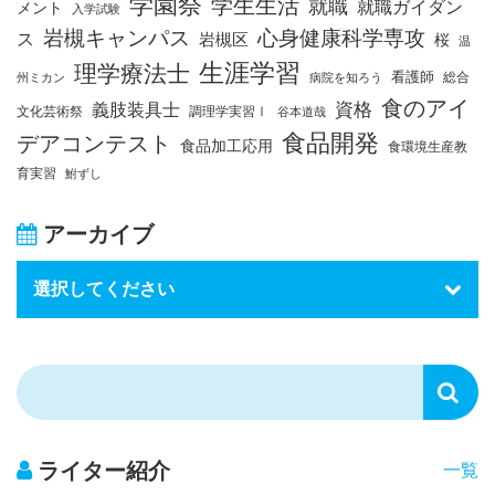
学園祭
学生生活
就職
就職ガイダン
メント
入学試験
岩槻キャンパス
心身健康科学専攻
ス
岩槻区
桜
温
生涯学習
理学療法士
看護師
総合
州ミカン
病院を知ろう
食のアイ
資格
義肢装具士
文化芸術祭
調理学実習Ⅰ
谷本道哉
食品開発
デアコンテスト
食品加工応用
食環境生産教
育実習
鮒ずし
アーカイブ
ライター紹介
一覧