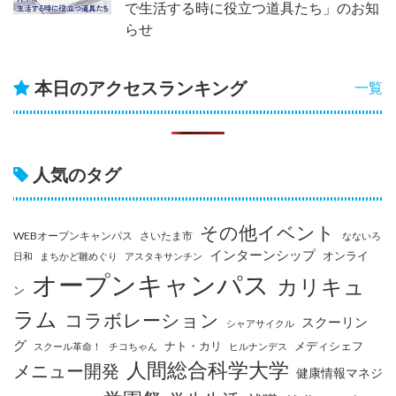
で生活する時に役立つ道具たち」のお知
らせ
本日のアクセスランキング
一覧
人気のタグ
その他イベント
WEBオープンキャンパス
さいたま市
なないろ
インターンシップ
オンライ
日和
まちかど雛めぐり
アスタキサンチン
オープンキャンパス
カリキュ
ン
ラム
コラボレーション
スクーリン
シャアサイクル
グ
ナト・カリ
メディシェフ
スクール革命！
チコちゃん
ヒルナンデス
人間総合科学大学
メニュー開発
健康情報マネジ