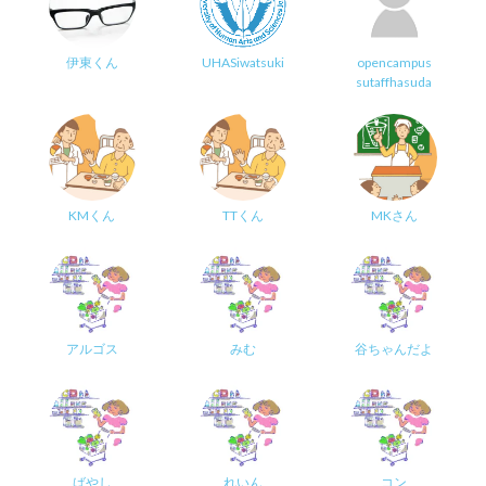
伊東くん
UHASiwatsuki
opencampus
sutaffhasuda
KMくん
TTくん
MKさん
アルゴス
みむ
谷ちゃんだよ
ばやし
れいん
コン