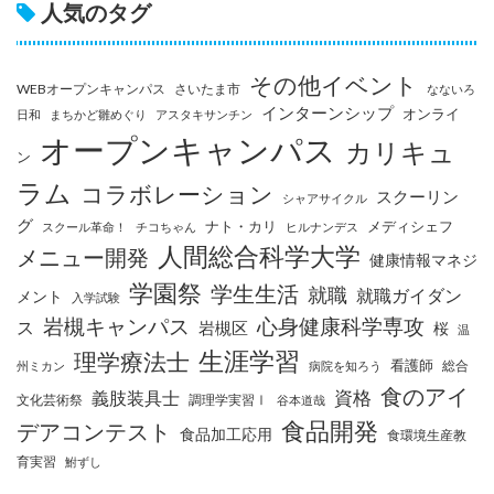
人気のタグ
その他イベント
WEBオープンキャンパス
さいたま市
なないろ
インターンシップ
オンライ
日和
まちかど雛めぐり
アスタキサンチン
オープンキャンパス
カリキュ
ン
ラム
コラボレーション
スクーリン
シャアサイクル
グ
ナト・カリ
メディシェフ
スクール革命！
チコちゃん
ヒルナンデス
人間総合科学大学
メニュー開発
健康情報マネジ
学園祭
学生生活
就職
就職ガイダン
メント
入学試験
岩槻キャンパス
心身健康科学専攻
ス
岩槻区
桜
温
生涯学習
理学療法士
看護師
総合
州ミカン
病院を知ろう
食のアイ
資格
義肢装具士
文化芸術祭
調理学実習Ⅰ
谷本道哉
食品開発
デアコンテスト
食品加工応用
食環境生産教
育実習
鮒ずし