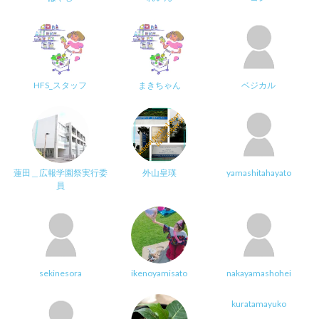
HFS_スタッフ
まきちゃん
ベジカル
蓮田＿広報学園祭実行委
外山皇瑛
yamashitahayato
員
sekinesora
ikenoyamisato
nakayamashohei
kuratamayuko