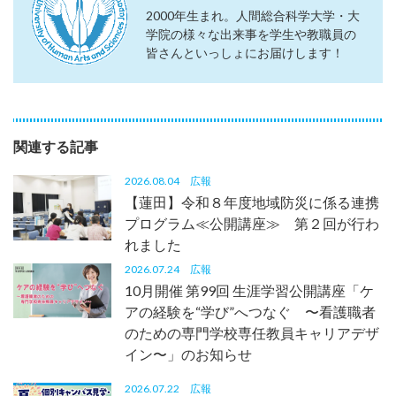
2000年生まれ。人間総合科学大学・大
学院の様々な出来事を学生や教職員の
皆さんといっしょにお届けします！
関連する記事
2026.08.04
広報
【蓮田】令和８年度地域防災に係る連携
プログラム≪公開講座≫ 第２回が行わ
れました
2026.07.24
広報
10月開催 第99回 生涯学習公開講座「ケ
アの経験を“学び”へつなぐ 〜看護職者
のための専門学校専任教員キャリアデザ
イン〜」のお知らせ
2026.07.22
広報