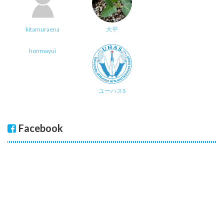
kitamuraena
大平
honmayui
ユーハスS
Facebook