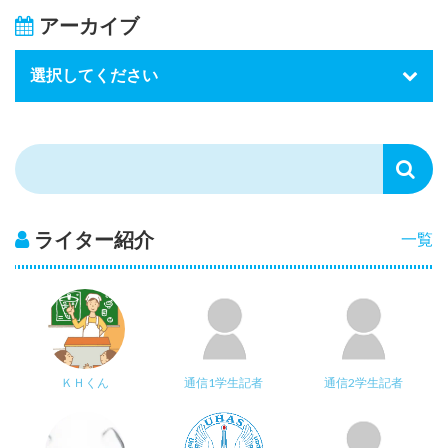
アーカイブ
ライター紹介
一覧
ＫＨくん
通信1学生記者
通信2学生記者