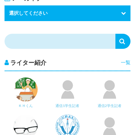
ライター紹介
一覧
ＫＨくん
通信1学生記者
通信2学生記者