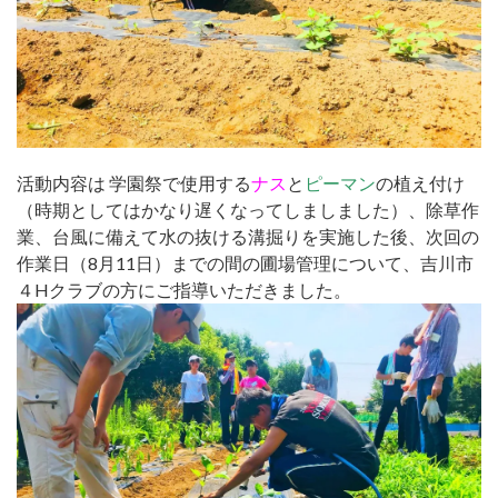
活動内容は 学園祭で使用する
ナス
と
ピーマン
の植え付け
（
時期としてはかなり遅くなってしましました）、除草作
業、
台風に備えて水の抜ける溝掘りを実施した後、次回の
作業日（
8月11日）までの間の圃場管理について、
吉川市
４Hクラブの方にご指導いただきました。