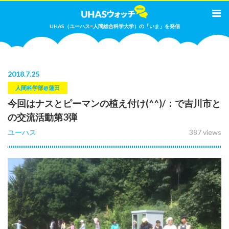
UHAS（ユーハス=人間総合科学大学）の「いま」を発信
2018
.
7.25
人間科学部@蓮田
今回はナスとピーマンの植え付け(^^)/：で吉川市と
の交流活動第3弾
ユーハス
387 views