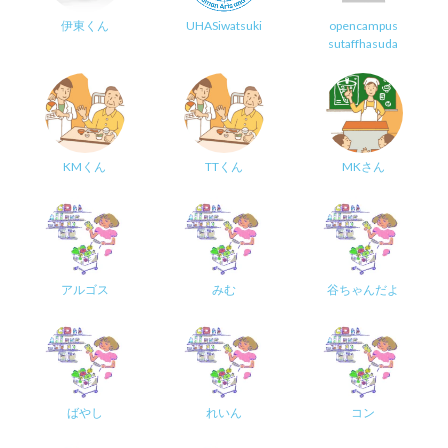
伊東くん
UHASiwatsuki
opencampus
sutaffhasuda
KMくん
TTくん
MKさん
アルゴス
みむ
谷ちゃんだよ
ばやし
れいん
コン