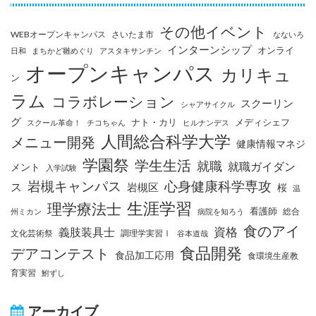
その他イベント
WEBオープンキャンパス
さいたま市
なないろ
インターンシップ
オンライ
日和
まちかど雛めぐり
アスタキサンチン
オープンキャンパス
カリキュ
ン
ラム
コラボレーション
スクーリン
シャアサイクル
グ
ナト・カリ
メディシェフ
スクール革命！
チコちゃん
ヒルナンデス
人間総合科学大学
メニュー開発
健康情報マネジ
学園祭
学生生活
就職
就職ガイダン
メント
入学試験
岩槻キャンパス
心身健康科学専攻
ス
岩槻区
桜
温
生涯学習
理学療法士
看護師
総合
州ミカン
病院を知ろう
食のアイ
資格
義肢装具士
文化芸術祭
調理学実習Ⅰ
谷本道哉
食品開発
デアコンテスト
食品加工応用
食環境生産教
育実習
鮒ずし
アーカイブ