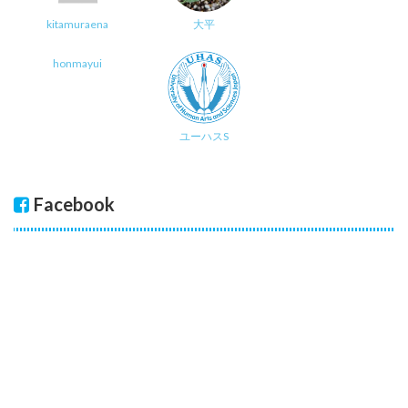
kitamuraena
大平
honmayui
ユーハスS
Facebook