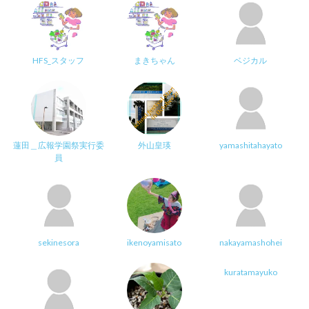
HFS_スタッフ
まきちゃん
ベジカル
蓮田＿広報学園祭実行委
外山皇瑛
yamashitahayato
員
sekinesora
ikenoyamisato
nakayamashohei
kuratamayuko