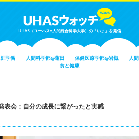
UHAS（ユーハス=人間総合科学大学）の「いま」を発信
生涯学習
人間科学部@蓮田
保健医療学部@岩槻
人間
食と健康
発表会：自分の成長に繋がったと実感