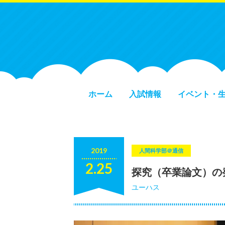
ホーム
入試情報
イベント・
2019
人間科学部＠通信
2.25
探究（卒業論文）の
ユーハス