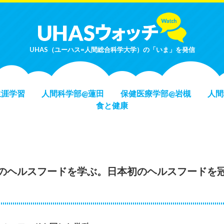
UHAS（ユーハス=人間総合科学大学）の「いま」を発信
生涯学習
人間科学部@蓮田
保健医療学部@岩槻
人間
食と健康
のヘルスフードを学ぶ。日本初のヘルスフードを