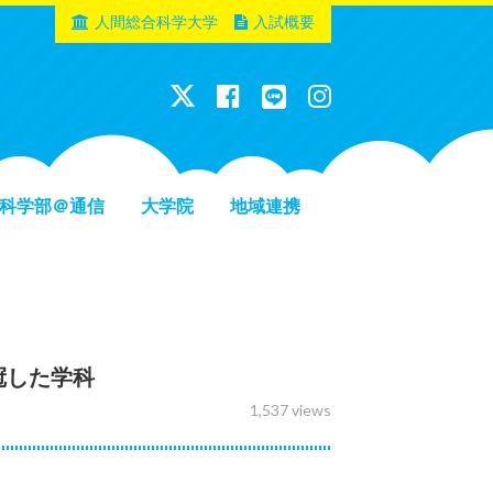
人間総合科学大学
入試概要
科学部＠通信
大学院
地域連携
冠した学科
1,537 views