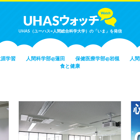
UHAS（ユーハス=人間総合科学大学）の「いま」を発信
生涯学習
人間科学部@蓮田
保健医療学部@岩槻
人間
食と健康