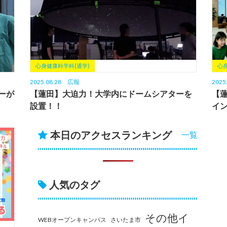
心身健康科学科(通学)
心
2025.08.28
広報
2025
ーが
【蓮田】大迫力！大学内にドームシアターを
【
設置！！
イ
本日のアクセスランキング
一覧
人気のタグ
その他イ
WEBオープンキャンパス
さいたま市