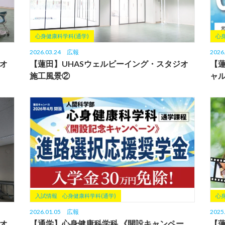
心身健康科学科(通学)
心
2026.03.24
広報
2026
オ
【蓮田】UHASウェルビーイング・スタジオ
【蓮
施工風景②
ャ
入試情報
心身健康科学科(通学)
心
2026.01.05
広報
2025
オ
【通学】心身健康科学科 《開設キャンペー
【