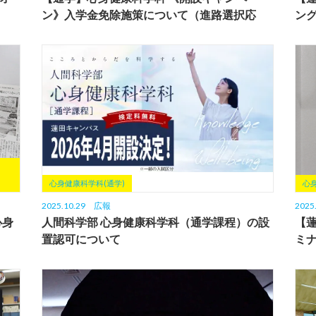
ン》入学金免除施策について（進路選択応
ン
援...
心身健康科学科(通学)
心
2025.10.29
広報
2025
心身
人間科学部 心身健康科学科（通学課程）の設
【
置認可について
ミナ