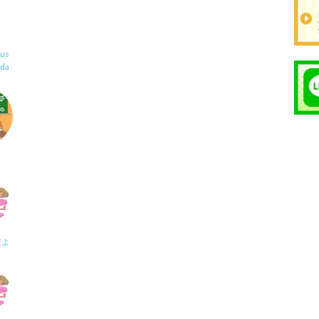
us
uda
だよ