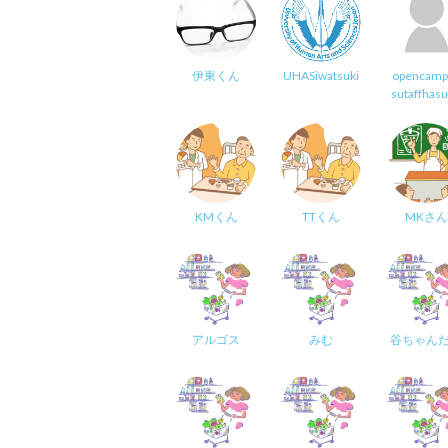
伊東くん
UHASiwatsuki
opencamp
sutaffhas
KMくん
TTくん
MKさん
アルゴス
みむ
谷ちゃん