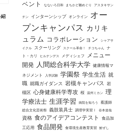
ベント
なないろ日和
まちかど雛めぐり
アスタキサン
オー
科紹
インターンシップ
オンライン
チン
プンキャンパス
カリキ
ュラム
コラボレーション
シャアサ
スクーリング
ナ
イクル
スクール革命！
チコちゃん
メニュー
ト・カリ
メディシェフ
ヒルナンデス
人間総合科学大学
開発
健康情報マ
学園祭
学生生活
就
ネジメント
入学試験
岩槻キャンパス
職
就職ガイダンス
岩
理
心身健康科学専攻
槻区
桜
温州ミカン
生涯学習
学療法士
看護師
病院を知ろう
義肢装具士
総合文化芸術祭
調理学実習Ⅰ
谷本道哉
食のアイデアコンテスト
資格
食品加
食品開発
工応用
食環境生産教育実習
鮒ずし