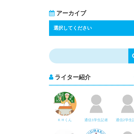
アーカイブ
ライター紹介
ＫＨくん
通信1学生記者
通信2学生