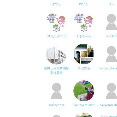
ばやし
れいん
コン
HFS_スタッフ
まきちゃん
ベジカ
蓮田＿広報学園祭
外山皇瑛
yamashitaha
実行委員
sekinesora
ikenoyamisato
nakayamash
kuratamay