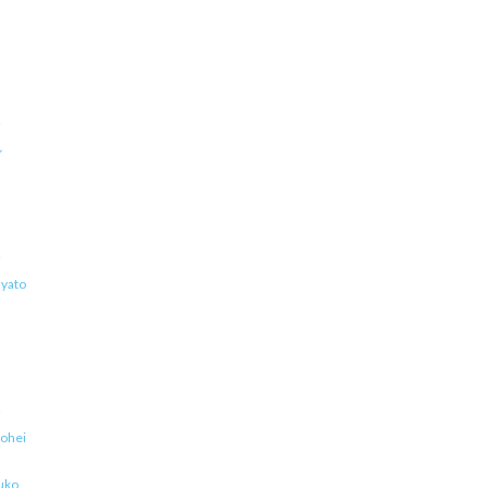
ル
yato
ohei
uko