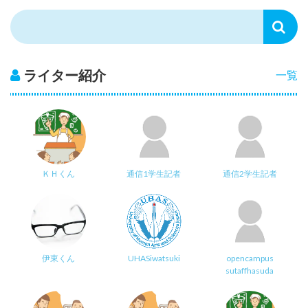
ライター紹介
一覧
ＫＨくん
通信1学生記者
通信2学生記者
伊東くん
UHASiwatsuki
opencampus
sutaffhasuda