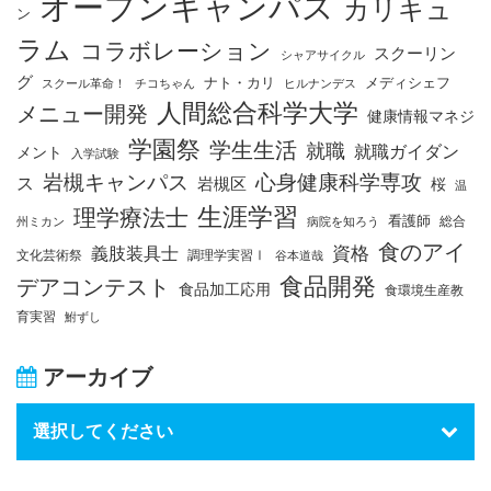
オープンキャンパス
カリキュ
ン
ラム
コラボレーション
スクーリン
シャアサイクル
グ
ナト・カリ
メディシェフ
スクール革命！
チコちゃん
ヒルナンデス
人間総合科学大学
メニュー開発
健康情報マネジ
学園祭
学生生活
就職
就職ガイダン
メント
入学試験
岩槻キャンパス
心身健康科学専攻
ス
岩槻区
桜
温
生涯学習
理学療法士
看護師
総合
州ミカン
病院を知ろう
食のアイ
資格
義肢装具士
文化芸術祭
調理学実習Ⅰ
谷本道哉
食品開発
デアコンテスト
食品加工応用
食環境生産教
育実習
鮒ずし
アーカイブ