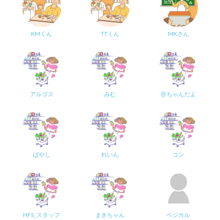
KMくん
TTくん
MKさん
アルゴス
みむ
谷ちゃんだよ
ばやし
れいん
コン
HFS_スタッフ
まきちゃん
ベジカル