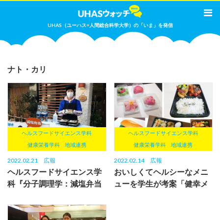
UHAS（ユーハス=人間総合科学大学）の「いま」を発信
ナト・カリ
ヘルスフードサイエンス学科
ヘルスフードサイエンス学科
健康栄養学科
地域連携
健康栄養学科
地域連携
2022.02.21
広報
2022.02.14
広報
ヘルスフードサイエンス学
おいしくてヘルシーなメニ
科『分子調理学：減塩弁当
ューを学生が考案「健幸メ
の開発Cheers×人間総合科
ニュー」開発🍱
学...