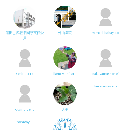
蓮田＿広報学園祭実行委
外山皇瑛
yamashitahayato
員
sekinesora
ikenoyamisato
nakayamashohei
kuratamayuko
kitamuraena
大平
honmayui