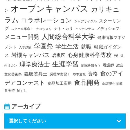
オープンキャンパス
カリキュ
ン
ラム
コラボレーション
スクーリン
シャアサイクル
グ
ナト・カリ
メディシェフ
スクール革命！
チコちゃん
ヒルナンデス
人間総合科学大学
メニュー開発
健康情報マネジ
学園祭
学生生活
就職
就職ガイダン
メント
入学試験
岩槻キャンパス
心身健康科学専攻
ス
岩槻区
桜
温
生涯学習
理学療法士
看護師
総合
州ミカン
病院を知ろう
食のアイ
資格
義肢装具士
文化芸術祭
調理学実習Ⅰ
谷本道哉
食品開発
デアコンテスト
食品加工応用
食環境生産教
育実習
鮒ずし
アーカイブ