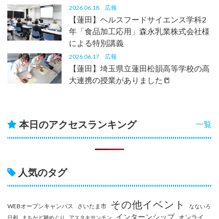
2026.06.18
広報
【蓮田】ヘルスフードサイエンス学科2
年「食品加工応用」森永乳業株式会社様
による特別講義
2026.06.17
広報
【蓮田】埼玉県立蓮田松韻高等学校の高
大連携の授業がありました📒
本日のアクセスランキング
一覧
人気のタグ
その他イベント
WEBオープンキャンパス
さいたま市
なないろ
インターンシップ
オンライ
日和
まちかど雛めぐり
アスタキサンチン