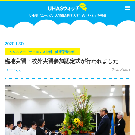
UHAS（ユーハス=人間総合科学大学）の「いま」を発信
2020
.
1.30
ヘルスフードサイエンス学科
健康栄養学科
臨地実習・校外実習参加認定式が行われました
ユーハス
714 views