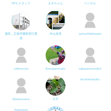
HFS_スタッフ
まきちゃん
ベジカル
蓮田＿広報学園祭実行委
外山皇瑛
yamashitahayato
員
sekinesora
ikenoyamisato
nakayamashohei
kuratamayuko
kitamuraena
大平
honmayui