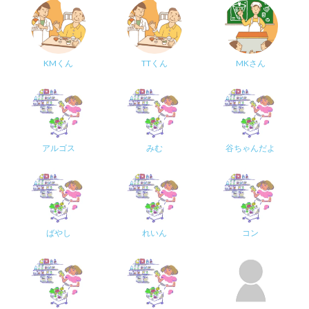
KMくん
TTくん
MKさん
アルゴス
みむ
谷ちゃんだよ
ばやし
れいん
コン