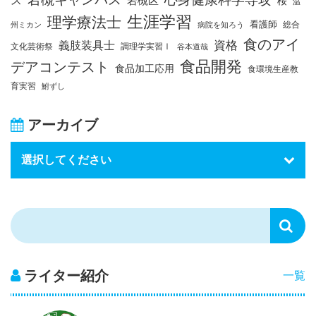
岩槻区
桜
温
生涯学習
理学療法士
看護師
総合
州ミカン
病院を知ろう
食のアイ
資格
義肢装具士
文化芸術祭
調理学実習Ⅰ
谷本道哉
食品開発
デアコンテスト
食品加工応用
食環境生産教
育実習
鮒ずし
アーカイブ
ライター紹介
一覧