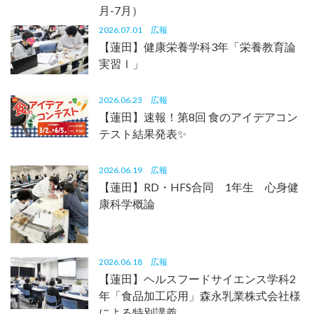
月-7月）
2026.07.01
広報
【蓮田】健康栄養学科3年「栄養教育論
実習Ⅰ」
2026.06.23
広報
【蓮田】速報！第8回 食のアイデアコン
テスト結果発表✨
2026.06.19
広報
【蓮田】RD・HFS合同 1年生 心身健
康科学概論
2026.06.18
広報
【蓮田】ヘルスフードサイエンス学科2
年「食品加工応用」森永乳業株式会社様
による特別講義