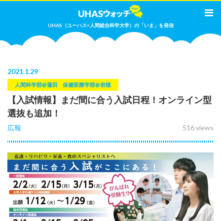
UHAS（ユーハス=人間総合科学大学）の「いま」を発信
2021
.
1.29
人間科学部@蓮田
保健医療学部@岩槻
【入試情報】まだ間に合う入試日程！オンライン型
選抜も追加！
広報
516 views