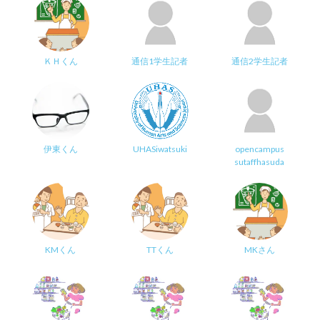
ＫＨくん
通信1学生記者
通信2学生記者
伊東くん
UHASiwatsuki
opencampus
sutaffhasuda
KMくん
TTくん
MKさん