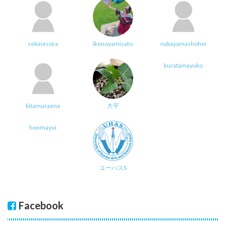
sekinesora
ikenoyamisato
nakayamashohei
kuratamayuko
kitamuraena
大平
honmayui
ユーハスS
Facebook