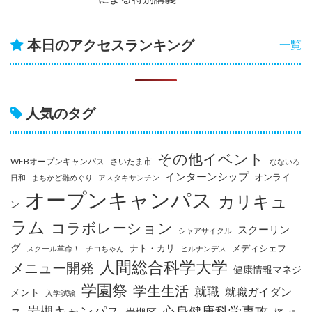
本日のアクセスランキング
一覧
人気のタグ
その他イベント
WEBオープンキャンパス
さいたま市
なないろ
インターンシップ
オンライ
日和
まちかど雛めぐり
アスタキサンチン
オープンキャンパス
カリキュ
ン
ラム
コラボレーション
スクーリン
シャアサイクル
グ
ナト・カリ
メディシェフ
スクール革命！
チコちゃん
ヒルナンデス
人間総合科学大学
メニュー開発
健康情報マネジ
学園祭
学生生活
就職
就職ガイダン
メント
入学試験
岩槻キャンパス
心身健康科学専攻
ス