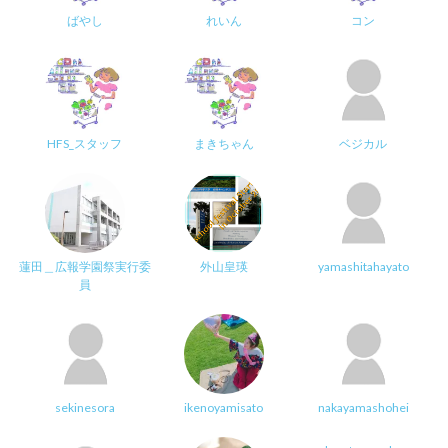
ばやし
れいん
コン
HFS_スタッフ
まきちゃん
ベジカル
蓮田＿広報学園祭実行委
外山皇瑛
yamashitahayato
員
sekinesora
ikenoyamisato
nakayamashohei