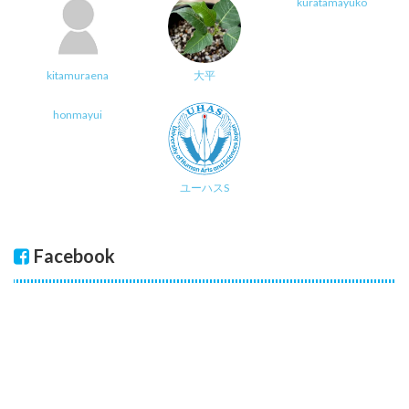
kuratamayuko
kitamuraena
大平
honmayui
ユーハスS
Facebook