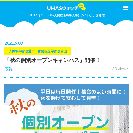
UHAS（ユーハス=人間総合科学大学）の「いま」を発信
2021
.
9.09
人間科学部@蓮田
保健医療学部@岩槻
「秋の個別オープンキャンパス」開催！
広報
130 views