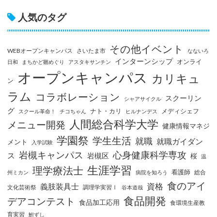
人気のタグ
その他イベント
WEBオープンキャンパス
さいたま市
なないろ
インターンシップ
オンライ
日和
まちかど雛めぐり
アスタキサンチン
オープンキャンパス
カリキュ
ン
ラム
コラボレーション
スクーリン
シャアサイクル
グ
ナト・カリ
メディシェフ
スクール革命！
チコちゃん
ヒルナンデス
人間総合科学大学
メニュー開発
健康情報マネジ
学園祭
学生生活
就職
就職ガイダン
メント
入学試験
岩槻キャンパス
心身健康科学専攻
ス
岩槻区
桜
温
生涯学習
理学療法士
看護師
総合
州ミカン
病院を知ろう
食のアイ
資格
義肢装具士
文化芸術祭
調理学実習Ⅰ
谷本道哉
食品開発
デアコンテスト
食品加工応用
食環境生産教
育実習
鮒ずし