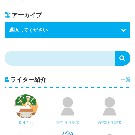
アーカイブ
ライター紹介
一覧
ＫＨくん
通信1学生記者
通信2学生記者