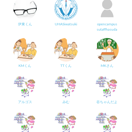
伊東くん
UHASiwatsuki
opencampus
sutaffhasuda
KMくん
TTくん
MKさん
アルゴス
みむ
谷ちゃんだよ