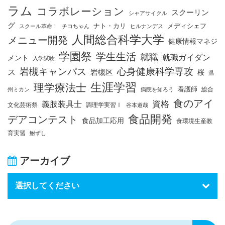
ラム
コラボレーション
スクーリン
シャアサイクル
グ
ナト・カリ
メディシェフ
スクール革命！
チコちゃん
ヒルナンデス
人間総合科学大学
メニュー開発
健康情報マネジ
学園祭
学生生活
就職
就職ガイダン
メント
入学試験
岩槻キャンパス
心身健康科学専攻
ス
岩槻区
桜
温
生涯学習
理学療法士
看護師
総合
州ミカン
病院を知ろう
食のアイ
資格
義肢装具士
文化芸術祭
調理学実習Ⅰ
谷本道哉
食品開発
デアコンテスト
食品加工応用
食環境生産教
育実習
鮒ずし
アーカイブ