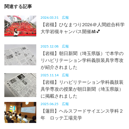
関連する記事
2026.03.31
広報
【岩槻】ひなまつり2026＠人間総合科学
大学岩槻キャンパス開催🎎💕
2025.12.08
広報
【岩槻】朝日新聞（埼玉県版）で本学の
リハビリテーション学科義肢装具学専攻
が紹介されました
2025.11.14
広報
【岩槻】リハビリテーション学科義肢装
具学専攻の授業が朝日新聞（埼玉県版）
に掲載されました
2025.06.25
広報
【蓮田】ヘルスフードサイエンス学科２
年 ロッテ工場見学