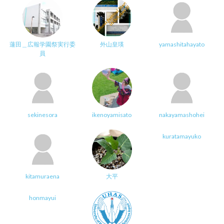
蓮田＿広報学園祭実行委
外山皇瑛
yamashitahayato
員
sekinesora
ikenoyamisato
nakayamashohei
kuratamayuko
kitamuraena
大平
honmayui