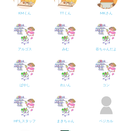
KMくん
TTくん
MKさん
アルゴス
みむ
谷ちゃんだよ
ばやし
れいん
コン
HFS_スタッフ
まきちゃん
ベジカル