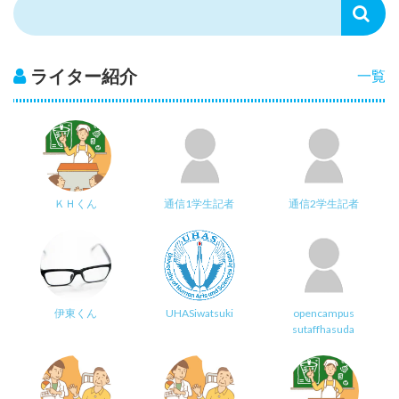
ライター紹介
一覧
ＫＨくん
通信1学生記者
通信2学生記者
伊東くん
UHASiwatsuki
opencampus
sutaffhasuda