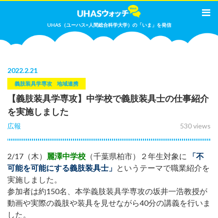
UHAS（ユーハス=人間総合科学大学）の「いま」を発信
2022
.
2.21
義肢装具学専攻
地域連携
【義肢装具学専攻】中学校で義肢装具士の仕事紹介
を実施しました
広報
530 views
2/17（木）
麗澤中学校
（千葉県柏市）２年生対象に
「不
可能を可能にする義肢装具士」
というテーマで職業紹介を
実施しました。
参加者は約150名、本学義肢装具学専攻の坂井一浩教授が
動画や実際の義肢や装具を見せながら40分の講義を行いま
した。