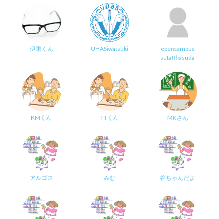
伊東くん
UHASiwatsuki
opencampus
sutaffhasuda
KMくん
TTくん
MKさん
アルゴス
みむ
谷ちゃんだよ