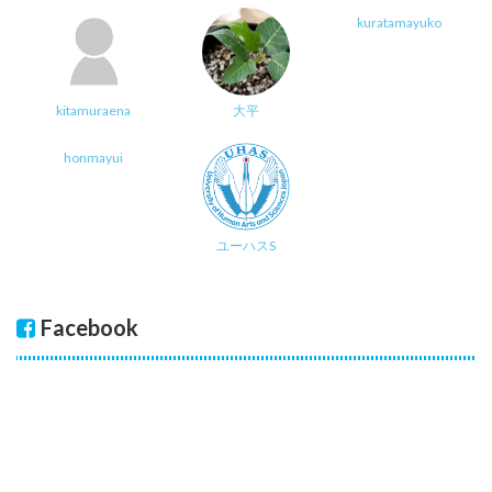
kuratamayuko
kitamuraena
大平
honmayui
ユーハスS
Facebook