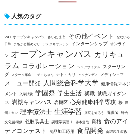
人気のタグ
その他イベント
WEBオープンキャンパス
さいたま市
なないろ
インターンシップ
オンライ
日和
まちかど雛めぐり
アスタキサンチン
オープンキャンパス
カリキュ
ン
ラム
コラボレーション
スクーリン
シャアサイクル
グ
ナト・カリ
メディシェフ
スクール革命！
チコちゃん
ヒルナンデス
人間総合科学大学
メニュー開発
健康情報マネジ
学園祭
学生生活
就職
就職ガイダン
メント
入学試験
岩槻キャンパス
心身健康科学専攻
ス
岩槻区
桜
温
生涯学習
理学療法士
看護師
総合
州ミカン
病院を知ろう
食のアイ
資格
義肢装具士
文化芸術祭
調理学実習Ⅰ
谷本道哉
食品開発
デアコンテスト
食品加工応用
食環境生産教