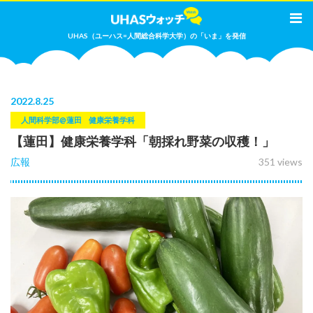
UHAS（ユーハス=人間総合科学大学）の「いま」を発信
2022
.
8.25
人間科学部@蓮田
健康栄養学科
【蓮田】健康栄養学科「朝採れ野菜の収穫！」
広報
351 views