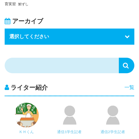
育実習
鮒ずし
アーカイブ
ライター紹介
一覧
ＫＨくん
通信1学生記者
通信2学生記者