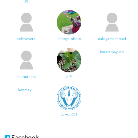
員
sekinesora
ikenoyamisato
nakayamashohei
kuratamayuko
kitamuraena
大平
honmayui
ユーハスS
Facebook