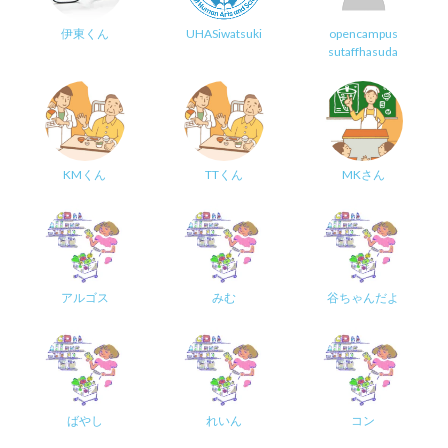
伊東くん
UHASiwatsuki
opencampus
sutaffhasuda
KMくん
TTくん
MKさん
アルゴス
みむ
谷ちゃんだよ
ばやし
れいん
コン