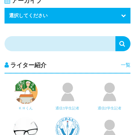
アーカイブ
ライター紹介
一覧
ＫＨくん
通信1学生記者
通信2学生記者