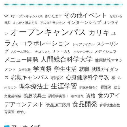
その他イベント
WEBオープンキャンパス
さいたま市
なないろ
インターンシップ
オンライ
日和
まちかど雛めぐり
アスタキサンチン
オープンキャンパス
カリキュ
ン
ラム
コラボレーション
スクーリン
シャアサイクル
グ
ナト・カリ
メディシェフ
スクール革命！
チコちゃん
ヒルナンデス
人間総合科学大学
メニュー開発
健康情報マネジ
学園祭
学生生活
就職
就職ガイダン
メント
入学試験
岩槻キャンパス
心身健康科学専攻
ス
岩槻区
桜
温
生涯学習
理学療法士
看護師
総合
州ミカン
病院を知ろう
食のアイ
資格
義肢装具士
文化芸術祭
調理学実習Ⅰ
谷本道哉
食品開発
デアコンテスト
食品加工応用
食環境生産教
育実習
鮒ずし