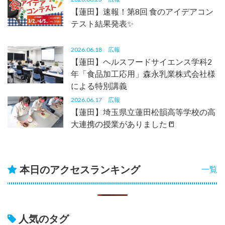
【蓮田】速報！第8回 食のアイデアコン
テスト結果発表✨
2026.06.18
広報
【蓮田】ヘルスフードサイエンス学科2
年「食品加工応用」森永乳業株式会社様
による特別講義
2026.06.17
広報
【蓮田】埼玉県立蓮田松韻高等学校の高
大連携の授業がありました📒
本日のアクセスランキング
一覧
人気のタグ