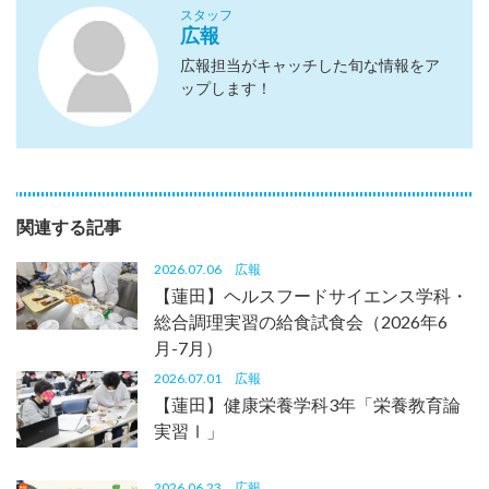
スタッフ
広報
広報担当がキャッチした旬な情報をア
ップします！
関連する記事
2026.07.06
広報
【蓮田】ヘルスフードサイエンス学科・
総合調理実習の給食試食会（2026年6
月-7月）
2026.07.01
広報
【蓮田】健康栄養学科3年「栄養教育論
実習Ⅰ」
2026.06.23
広報