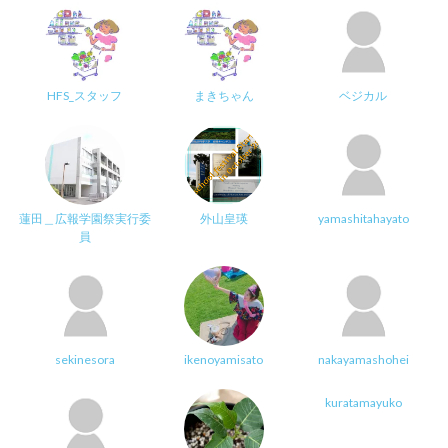
HFS_スタッフ
まきちゃん
ベジカル
蓮田＿広報学園祭実行委
外山皇瑛
yamashitahayato
員
sekinesora
ikenoyamisato
nakayamashohei
kuratamayuko