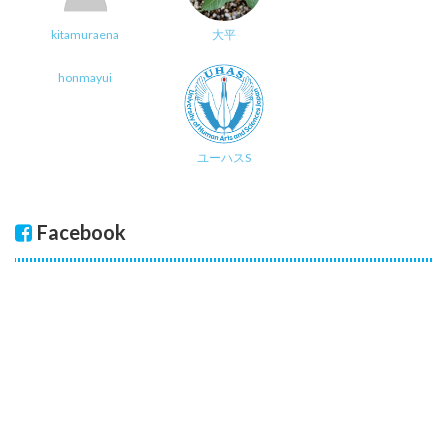
kitamuraena
大平
honmayui
ユーハスS
Facebook