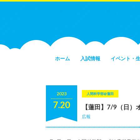
ホーム
入試情報
イベント・
2023
人間科学部@蓮田
7.20
【蓮田】7/9（日
広報