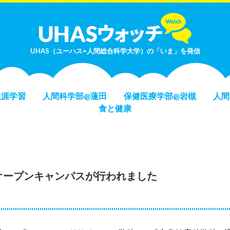
UHAS（ユーハス=人間総合科学大学）の「いま」を発信
生涯学習
人間科学部@蓮田
保健医療学部@岩槻
人間
食と健康
）オープンキャンパスが行われました