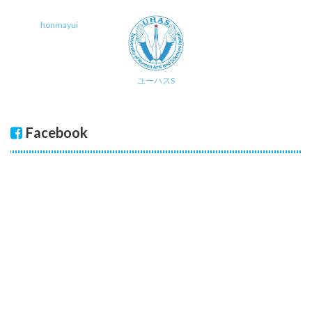
honmayui
ユーハスS
Facebook