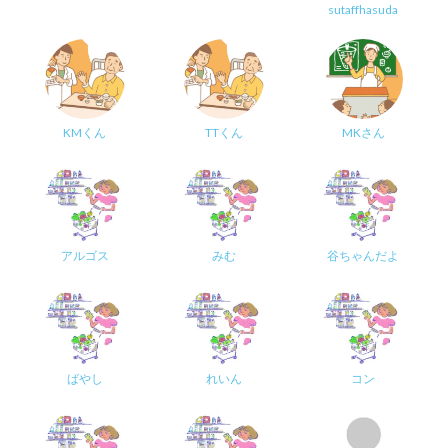
sutaffhasuda
KMくん
TTくん
MKさん
アルゴス
みむ
谷ちゃんだよ
ばやし
れいん
コン