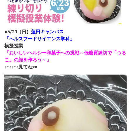
●6/23（日
）
蓮田キャンパス
「ヘルスフードサイエンス学科」
模擬授業
「おいしいヘルシー和菓子への挑戦～低糖質練切で「つる
こ」の顔を作ろう～」
↑↑↑↑↑↑見てね👀