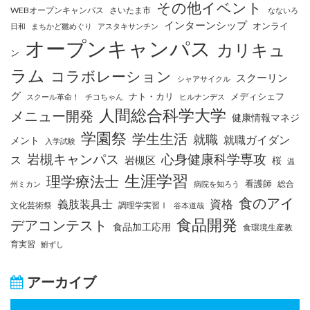
その他イベント
WEBオープンキャンパス
さいたま市
なないろ
インターンシップ
オンライ
日和
まちかど雛めぐり
アスタキサンチン
オープンキャンパス
カリキュ
ン
ラム
コラボレーション
スクーリン
シャアサイクル
グ
ナト・カリ
メディシェフ
スクール革命！
チコちゃん
ヒルナンデス
人間総合科学大学
メニュー開発
健康情報マネジ
学園祭
学生生活
就職
就職ガイダン
メント
入学試験
岩槻キャンパス
心身健康科学専攻
ス
岩槻区
桜
温
生涯学習
理学療法士
看護師
総合
州ミカン
病院を知ろう
食のアイ
資格
義肢装具士
文化芸術祭
調理学実習Ⅰ
谷本道哉
食品開発
デアコンテスト
食品加工応用
食環境生産教
育実習
鮒ずし
アーカイブ