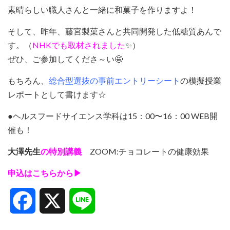
素晴らしい職人さんと一緒に和菓子を作りますよ！
そして、昨年、藤宮製菓さんと共同開発した低糖質あんで
す。（
NHKでも取材されました
✨
）
ぜひ、ご参加してくださ～い🤩
もちろん、
総合型選抜の事前エントリーシート
の模擬授業
レポートとして書けます☆
●ヘルスフードサイエンス学科は15：00〜16：00 WEB開
催も！
大澤先生
の特別講義
ZOOM:チョコレートの健康効果
申込はこちらから▶
Facebook
X
Line