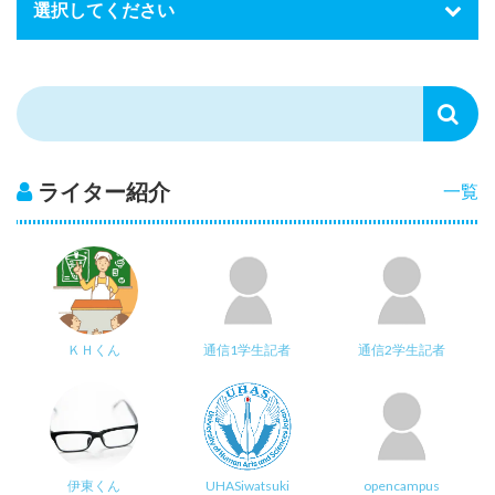
ライター紹介
一覧
ＫＨくん
通信1学生記者
通信2学生記者
伊東くん
UHASiwatsuki
opencampus