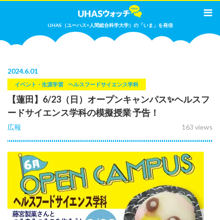
UHAS（ユーハス=人間総合科学大学）の「いま」を発信
2024
.
6.01
イベント・生涯学習
ヘルスフードサイエンス学科
【蓮田】6/23（日）オープンキャンパス✨ヘルスフ
ードサイエンス学科の模擬授業 予告！
広報
163 views