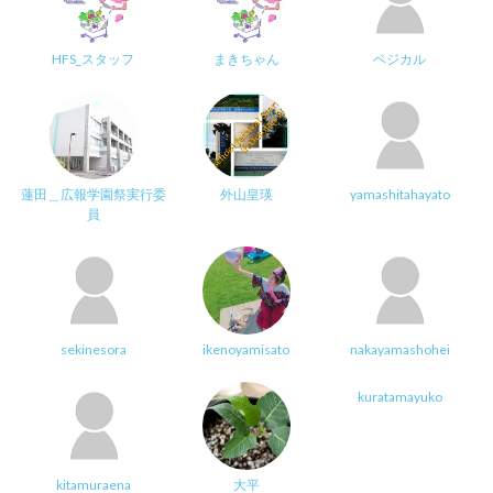
HFS_スタッフ
まきちゃん
ベジカル
蓮田＿広報学園祭実行委
外山皇瑛
yamashitahayato
員
sekinesora
ikenoyamisato
nakayamashohei
kuratamayuko
kitamuraena
大平