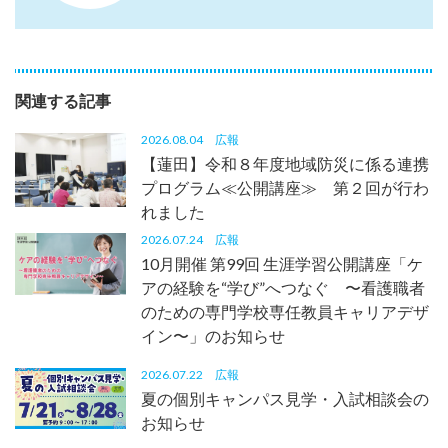
関連する記事
2026.08.04
広報
【蓮田】令和８年度地域防災に係る連携
プログラム≪公開講座≫ 第２回が行わ
れました
2026.07.24
広報
10月開催 第99回 生涯学習公開講座「ケ
アの経験を“学び”へつなぐ 〜看護職者
のための専門学校専任教員キャリアデザ
イン〜」のお知らせ
2026.07.22
広報
夏の個別キャンパス見学・入試相談会の
お知らせ