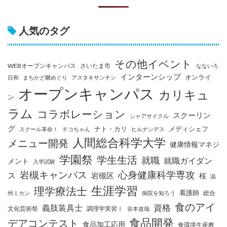
人気のタグ
その他イベント
WEBオープンキャンパス
さいたま市
なないろ
インターンシップ
オンライ
日和
まちかど雛めぐり
アスタキサンチン
オープンキャンパス
カリキュ
ン
ラム
コラボレーション
スクーリン
シャアサイクル
グ
ナト・カリ
メディシェフ
スクール革命！
チコちゃん
ヒルナンデス
人間総合科学大学
メニュー開発
健康情報マネジ
学園祭
学生生活
就職
就職ガイダン
メント
入学試験
岩槻キャンパス
心身健康科学専攻
ス
岩槻区
桜
温
生涯学習
理学療法士
看護師
総合
州ミカン
病院を知ろう
食のアイ
資格
義肢装具士
文化芸術祭
調理学実習Ⅰ
谷本道哉
食品開発
デアコンテスト
食品加工応用
食環境生産教