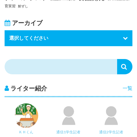
育実習
鮒ずし
アーカイブ
ライター紹介
一覧
ＫＨくん
通信1学生記者
通信2学生記者