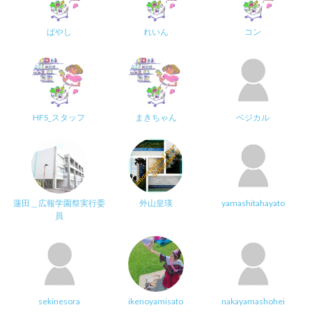
ばやし
れいん
コン
HFS_スタッフ
まきちゃん
ベジカル
蓮田＿広報学園祭実行委
外山皇瑛
yamashitahayato
員
sekinesora
ikenoyamisato
nakayamashohei