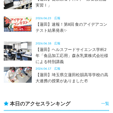
実習Ⅰ」
2026.06.23
広報
【蓮田】速報！第8回 食のアイデアコン
テスト結果発表✨
2026.06.18
広報
【蓮田】ヘルスフードサイエンス学科2
年「食品加工応用」森永乳業株式会社様
による特別講義
2026.06.17
広報
【蓮田】埼玉県立蓮田松韻高等学校の高
大連携の授業がありました📒
本日のアクセスランキング
一覧