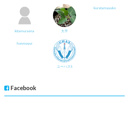
kuratamayuko
kitamuraena
大平
honmayui
ユーハスS
Facebook