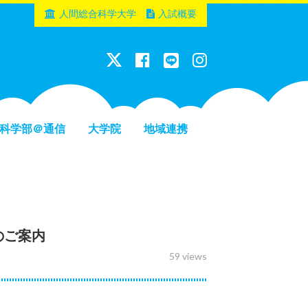
人間総合科学大学
入試概要
科学部＠通信
大学院
地域連携
のご案内
59 views