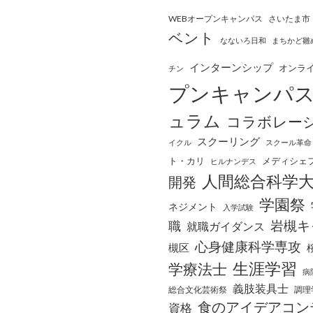
WEBオープンキャンパス
さいたま市
ベント
なないろ日和
まちかど雛
インターンシップ
オンラ
チン
プンキャンパ
ュラム
コラボレー
スクーリング
イクル
スクール革命
ト・カリ
メディシェ
ヒルナンデス
人間総合科学
開発
学園祭
ネジメント
入学試験
岩槻キ
職
就職ガイダンス
心身健康科学専攻
槻区
生涯学習
学療法士
病
義肢装具士
総合文化芸術祭
調理
食のアイデアコン
資格