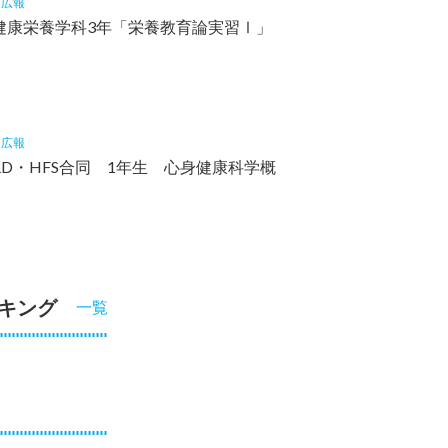
1
広報
健康栄養学科3年「栄養教育論実習Ⅰ」
9
広報
RD・HFS合同 1年生 心身健康科学概
キング
一覧