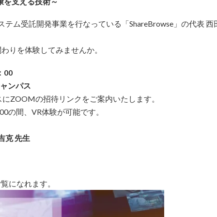
康を支える技術～
したシステム受託開発事業を行なってい
る「ShareBrowse」の代
関わりを体験してみませんか。
：00
キャンパス
スにZOOMの招待リンクをご案内いたします。
：00の間、VR体験が可能です。
 吉克 先生
ご覧になれます。