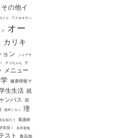
その他イ
めぐり
アスタキサン
オー
イン
ス
カリキ
ション
シャアサ
ナ
！
チコちゃん
メニュー
フ
大学
健康情報マ
学生生活
就
ャンパス
岩
理
桜
温州ミカン
看護師
院を知ろう
学実習Ⅰ
谷本道哉
テスト
食品加