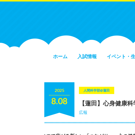
ホーム
入試情報
イベント・
2025
人間科学部@蓮田
8.08
【蓮田】心身健康科
広報