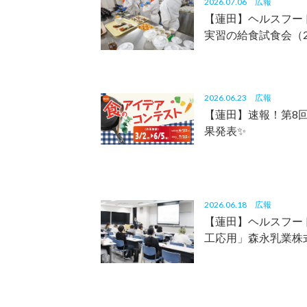
2026.07.06
広報
【蓮田】ヘルスフー
実習の給食試食会（20
2026.06.23
広報
【蓮田】速報！第8
果発表✨
2026.06.18
広報
【蓮田】ヘルスフー
工応用」森永乳業株