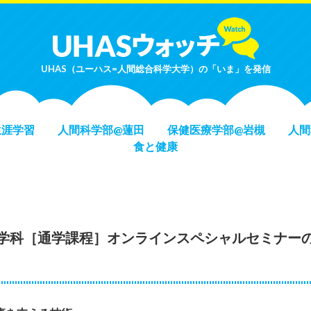
UHAS（ユーハス=人間総合科学大学）の「いま」を発信
生涯学習
人間科学部@蓮田
保健医療学部@岩槻
人間
食と健康
学科［通学課程］オンラインスペシャルセミナー