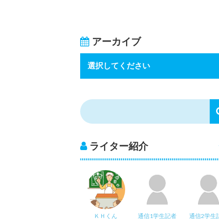
アーカイブ
ライター紹介
ＫＨくん
通信1学生記者
通信2学生