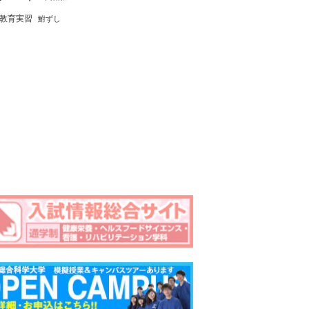
教育実習
鮒ずし