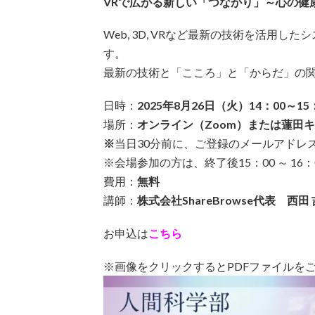
VRで広がる新しい「つながり」～心の健
Web, 3D, VRなど最新の技術を活用
す。
最新の技術と「こころ」と「からだ」の
日時：
2025年8月26日（火）14：00～15
場所：
オンライン（Zoom）または蓮田
※
当日30分前に、ご登録のメールアドレ
※会場参加の方は、終了後15：00 ～ 16
費用：
無料
講師：
株式会社ShareBrowse代表 西田
お申込は
こちら
※画像をクリックするとPDFファイルを