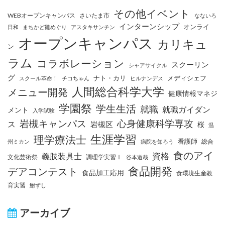
その他イベント
WEBオープンキャンパス
さいたま市
なないろ
インターンシップ
オンライ
日和
まちかど雛めぐり
アスタキサンチン
オープンキャンパス
カリキュ
ン
ラム
コラボレーション
スクーリン
シャアサイクル
グ
ナト・カリ
メディシェフ
スクール革命！
チコちゃん
ヒルナンデス
人間総合科学大学
メニュー開発
健康情報マネジ
学園祭
学生生活
就職
就職ガイダン
メント
入学試験
岩槻キャンパス
心身健康科学専攻
ス
岩槻区
桜
温
生涯学習
理学療法士
看護師
総合
州ミカン
病院を知ろう
食のアイ
資格
義肢装具士
文化芸術祭
調理学実習Ⅰ
谷本道哉
食品開発
デアコンテスト
食品加工応用
食環境生産教
育実習
鮒ずし
アーカイブ