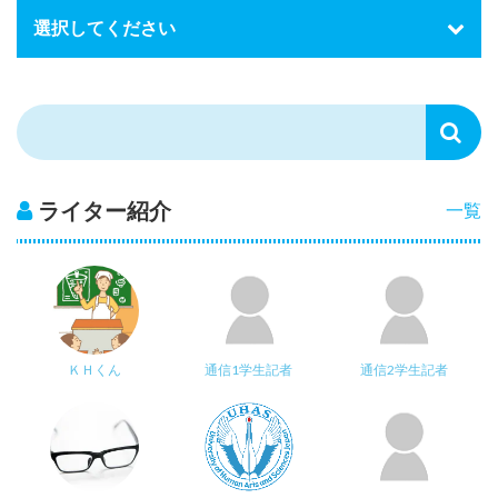
ライター紹介
一覧
ＫＨくん
通信1学生記者
通信2学生記者