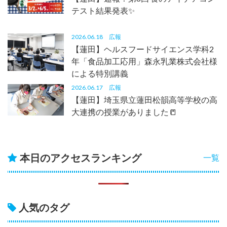
テスト結果発表✨
2026.06.18
広報
【蓮田】ヘルスフードサイエンス学科2
年「食品加工応用」森永乳業株式会社様
による特別講義
2026.06.17
広報
【蓮田】埼玉県立蓮田松韻高等学校の高
大連携の授業がありました📒
本日のアクセスランキング
一覧
人気のタグ