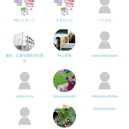
HFS_スタッフ
まきちゃん
ベジカル
蓮田＿広報学園祭実行委
外山皇瑛
yamashitahayato
員
sekinesora
ikenoyamisato
nakayamashohei
kuratamayuko