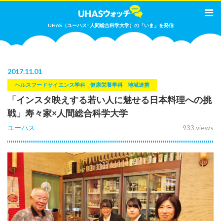
UHAS（ユーハス=人間総合科学大学）の「いま」を発信
2017
.
11.01
ヘルスフードサイエンス学科
健康栄養学科
地域連携
「インスタ映えする若い人に魅せる日本料理への挑
戦」寿々家×人間総合科学大学
ユーハス
933 views