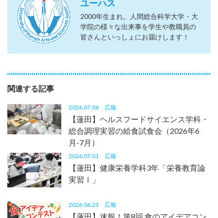
ユーハス
2000年生まれ。人間総合科学大学・大
学院の様々な出来事を学生や教職員の
皆さんといっしょにお届けします！
関連する記事
2026.07.06
広報
【蓮田】ヘルスフードサイエンス学科・
総合調理実習の給食試食会（2026年6
月-7月）
2026.07.01
広報
【蓮田】健康栄養学科3年「栄養教育論
実習Ⅰ」
2026.06.23
広報
【蓮田】速報！第8回 食のアイデアコン