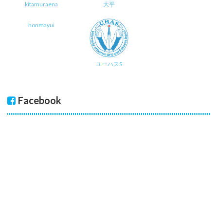
kitamuraena
大平
honmayui
ユーハスS
Facebook