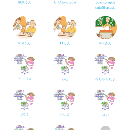
伊東くん
UHASiwatsuki
opencampus
sutaffhasuda
KMくん
TTくん
MKさん
アルゴス
みむ
谷ちゃんだよ
ばやし
れいん
コン