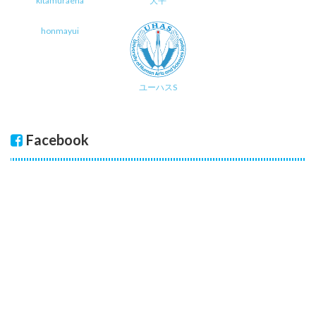
kitamuraena
大平
honmayui
ユーハスS
Facebook