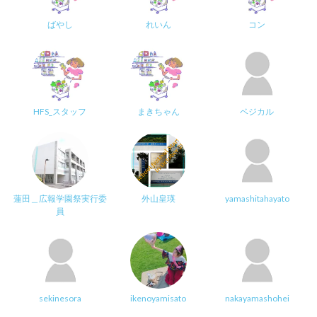
ばやし
れいん
コン
HFS_スタッフ
まきちゃん
ベジカル
蓮田＿広報学園祭実行委
外山皇瑛
yamashitahayato
員
sekinesora
ikenoyamisato
nakayamashohei