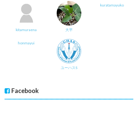
kuratamayuko
kitamuraena
大平
honmayui
ユーハスS
Facebook