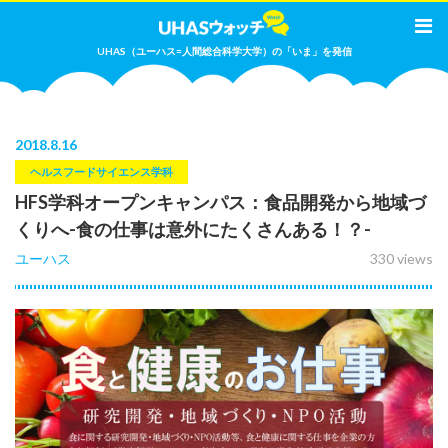
UHAS（ユーハス=人間総合科学大学）の「いま」を発信
2018
.
8.16
ヘルスフードサイエンス学科
HFS学科オープンキャンパス：食品開発から地域づ
くりへ-食の仕事は意外にたくさんある！？-
ユーハス
330 views