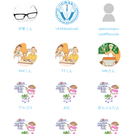
伊東くん
UHASiwatsuki
opencampus
sutaffhasuda
KMくん
TTくん
MKさん
アルゴス
みむ
谷ちゃんだよ