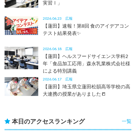
実習Ⅰ」
2026.06.23
広報
【蓮田】速報！第8回 食のアイデアコン
テスト結果発表✨
2026.06.18
広報
【蓮田】ヘルスフードサイエンス学科2
年「食品加工応用」森永乳業株式会社様
による特別講義
2026.06.17
広報
【蓮田】埼玉県立蓮田松韻高等学校の高
大連携の授業がありました📒
本日のアクセスランキング
一覧