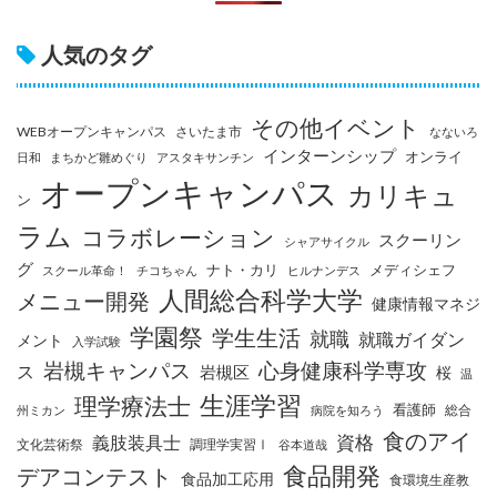
人気のタグ
その他イベント
WEBオープンキャンパス
さいたま市
なないろ
インターンシップ
オンライ
日和
まちかど雛めぐり
アスタキサンチン
オープンキャンパス
カリキュ
ン
ラム
コラボレーション
スクーリン
シャアサイクル
グ
ナト・カリ
メディシェフ
スクール革命！
チコちゃん
ヒルナンデス
人間総合科学大学
メニュー開発
健康情報マネジ
学園祭
学生生活
就職
就職ガイダン
メント
入学試験
岩槻キャンパス
心身健康科学専攻
ス
岩槻区
桜
温
生涯学習
理学療法士
看護師
総合
州ミカン
病院を知ろう
食のアイ
資格
義肢装具士
文化芸術祭
調理学実習Ⅰ
谷本道哉
食品開発
デアコンテスト
食品加工応用
食環境生産教