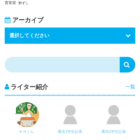
育実習
鮒ずし
アーカイブ
ライター紹介
一覧
ＫＨくん
通信1学生記者
通信2学生記者