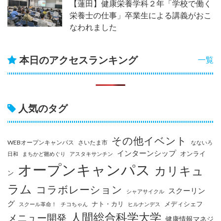
【蓮田】健康栄養学科２年「学校で働く
栄養士の仕事」卒業生による講義がおこ
なわれました
本日のアクセスランキング
一覧
人気のタグ
その他イベント
WEBオープンキャンパス
さいたま市
なないろ
インターンシップ
オンライ
日和
まちかど雛めぐり
アスタキサンチン
オープンキャンパス
カリキュ
ン
ラム
コラボレーション
スクーリン
シャアサイクル
グ
ナト・カリ
メディシェフ
スクール革命！
チコちゃん
ヒルナンデス
人間総合科学大学
メニュー開発
健康情報マネジ