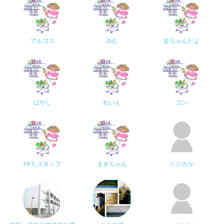
アルゴス
みむ
谷ちゃんだよ
ばやし
れいん
コン
HFS_スタッフ
まきちゃん
ベジカル