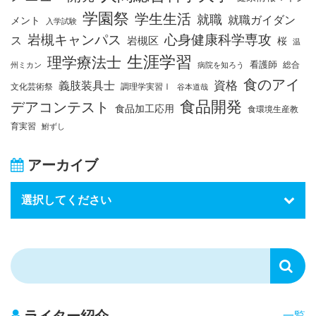
学園祭
学生生活
就職
就職ガイダン
メント
入学試験
岩槻キャンパス
心身健康科学専攻
ス
岩槻区
桜
温
生涯学習
理学療法士
看護師
総合
州ミカン
病院を知ろう
食のアイ
資格
義肢装具士
文化芸術祭
調理学実習Ⅰ
谷本道哉
食品開発
デアコンテスト
食品加工応用
食環境生産教
育実習
鮒ずし
アーカイブ
ライター紹介
一覧