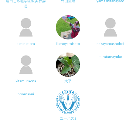
蓮田＿広報学園祭実行委
外山皇瑛
yamashitahayato
員
sekinesora
ikenoyamisato
nakayamashohei
kuratamayuko
kitamuraena
大平
honmayui
ユーハスS