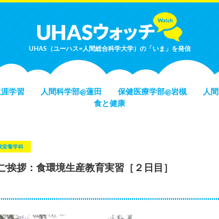
UHAS（ユーハス=人間総合科学大学）の「いま」を発信
生涯学習
人間科学部@蓮田
保健医療学部@岩槻
人間
食と健康
康栄養学科
ご挨拶：食環境生産教育実習［２日目］