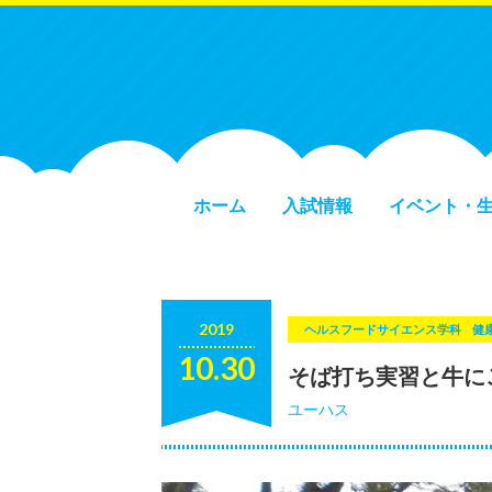
ホーム
入試情報
イベント・
2019
ヘルスフードサイエンス学科
健
10.30
そば打ち実習と牛に
ユーハス