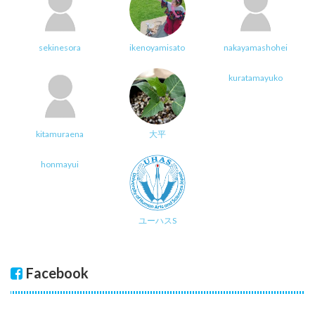
sekinesora
ikenoyamisato
nakayamashohei
kuratamayuko
kitamuraena
大平
honmayui
ユーハスS
Facebook