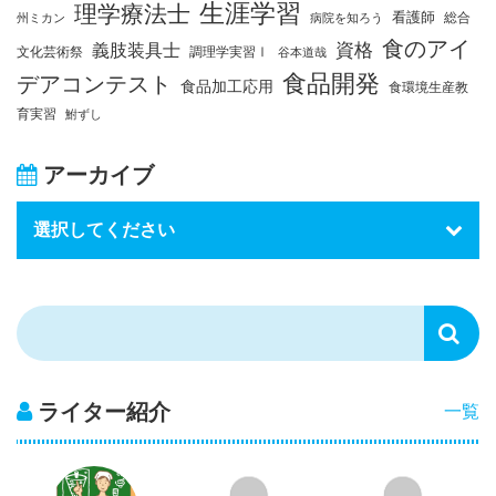
生涯学習
理学療法士
看護師
総合
州ミカン
病院を知ろう
食のアイ
資格
義肢装具士
文化芸術祭
調理学実習Ⅰ
谷本道哉
食品開発
デアコンテスト
食品加工応用
食環境生産教
育実習
鮒ずし
アーカイブ
ライター紹介
一覧