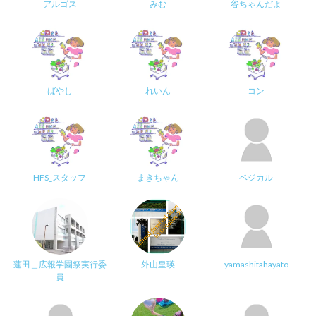
アルゴス
みむ
谷ちゃんだよ
ばやし
れいん
コン
HFS_スタッフ
まきちゃん
ベジカル
蓮田＿広報学園祭実行委
外山皇瑛
yamashitahayato
員