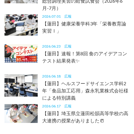
総合調理実習の給食試食会（2026年6
月-7月）
2026.07.01
広報
【蓮田】健康栄養学科3年「栄養教育論
実習Ⅰ」
2026.06.23
広報
【蓮田】速報！第8回 食のアイデアコン
テスト結果発表✨
2026.06.18
広報
【蓮田】ヘルスフードサイエンス学科2
年「食品加工応用」森永乳業株式会社様
による特別講義
2026.06.17
広報
【蓮田】埼玉県立蓮田松韻高等学校の高
大連携の授業がありました📒