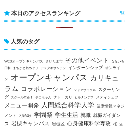
本日のアクセスランキング
一覧
人気のタグ
その他イベント
WEBオープンキャンパス
さいたま市
なないろ
インターンシップ
オンライ
日和
まちかど雛めぐり
アスタキサンチン
オープンキャンパス
カリキュ
ン
ラム
コラボレーション
スクーリン
シャアサイクル
グ
ナト・カリ
メディシェフ
スクール革命！
チコちゃん
ヒルナンデス
人間総合科学大学
メニュー開発
健康情報マネジ
学園祭
学生生活
就職
就職ガイダン
メント
入学試験
岩槻キャンパス
心身健康科学専攻
ス
岩槻区
桜
温