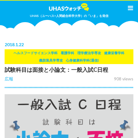
UHAS（ユーハス=人間総合科学大学）の「いま」を発信
2018
.
1.22
ヘルスフードサイエンス学科
看護学科
理学療法学専攻
健康栄養学科
義肢装具学専攻
心身健康科学科(通信)
試験科目は面接と小論文：一般入試C日程
広報
908 views