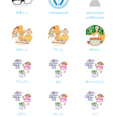
伊東くん
UHASiwatsuki
opencampus
sutaffhasuda
KMくん
TTくん
MKさん
アルゴス
みむ
谷ちゃんだよ
ばやし
れいん
コン