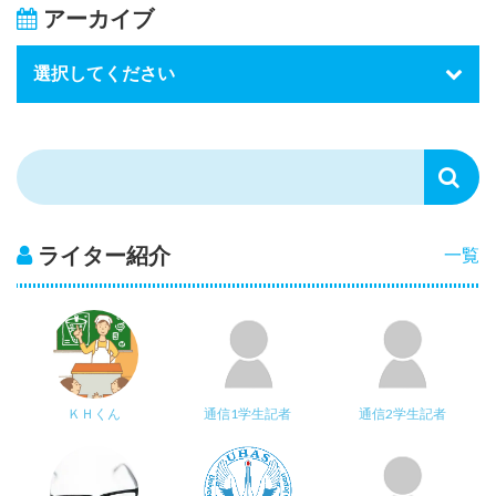
アーカイブ
ライター紹介
一覧
ＫＨくん
通信1学生記者
通信2学生記者