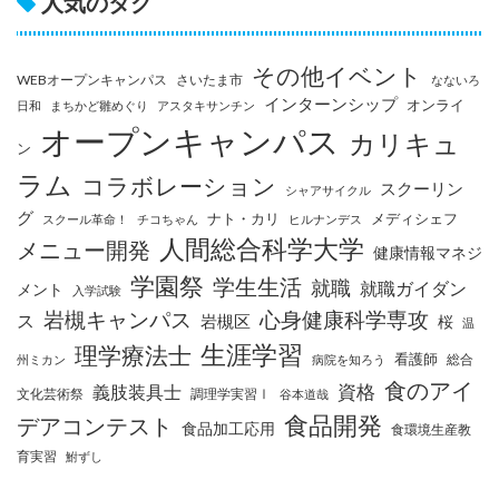
人気のタグ
その他イベント
WEBオープンキャンパス
さいたま市
なないろ
インターンシップ
オンライ
日和
まちかど雛めぐり
アスタキサンチン
オープンキャンパス
カリキュ
ン
ラム
コラボレーション
スクーリン
シャアサイクル
グ
ナト・カリ
メディシェフ
スクール革命！
チコちゃん
ヒルナンデス
人間総合科学大学
メニュー開発
健康情報マネジ
学園祭
学生生活
就職
就職ガイダン
メント
入学試験
岩槻キャンパス
心身健康科学専攻
ス
岩槻区
桜
温
生涯学習
理学療法士
看護師
総合
州ミカン
病院を知ろう
食のアイ
資格
義肢装具士
文化芸術祭
調理学実習Ⅰ
谷本道哉
食品開発
デアコンテスト
食品加工応用
食環境生産教
育実習
鮒ずし