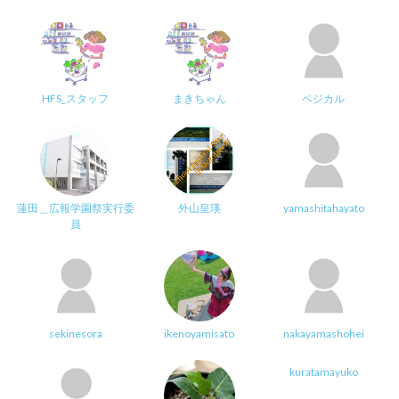
HFS_スタッフ
まきちゃん
ベジカル
蓮田＿広報学園祭実行委
外山皇瑛
yamashitahayato
員
sekinesora
ikenoyamisato
nakayamashohei
kuratamayuko