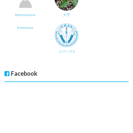
kitamuraena
大平
honmayui
ユーハスS
Facebook