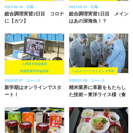
2021.02.16
広報
2021.02.15
広報
総合調理実習2日目 コロナ
総合調理実習1日目 メイン
に【カツ】
はあの深海魚！？
人間科学部@蓮田
保健医療学部@岩槻
ヘルスフードサイエンス学科
2020.05.07
ユーハス
2020.01.08
ユーハス
新学期はオンラインでスタ
精米業界に革新をもたらし
ート！
た技術～東洋ライス様（食
品加工応用）～