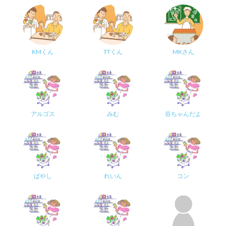
KMくん
TTくん
MKさん
アルゴス
みむ
谷ちゃんだよ
ばやし
れいん
コン