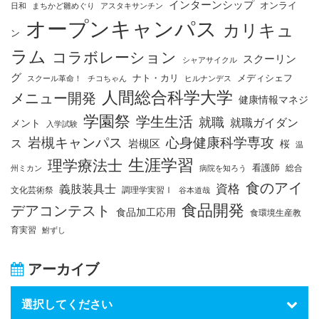
インターンシップ
オンライ
日和
まちかど雛めぐり
アスタキサンチン
オープンキャンパス
カリキュ
ン
ラム
コラボレーション
スクーリン
シャアサイクル
グ
ナト・カリ
メディシェフ
スクール革命！
チコちゃん
ヒルナンデス
人間総合科学大学
メニュー開発
健康情報マネジ
学園祭
学生生活
就職
就職ガイダン
メント
入学試験
岩槻キャンパス
心身健康科学専攻
ス
岩槻区
桜
温
生涯学習
理学療法士
看護師
総合
州ミカン
病院を知ろう
食のアイ
資格
義肢装具士
文化芸術祭
調理学実習Ⅰ
谷本道哉
食品開発
デアコンテスト
食品加工応用
食環境生産教
育実習
鮒ずし
アーカイブ