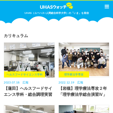
UHAS（ユーハス=人間総合科学大学）の「いま」を発信
カリキュラム
ヘルスフードサイエンス学科
理学療法学専攻
2023.07.18
広報
2022.12.19
広報
【蓮田】ヘルスフードサイ
【岩槻】理学療法専攻２年
エンス学科・総合調理実習
「理学療法学総合演習Ⅳ」
の給食試食会