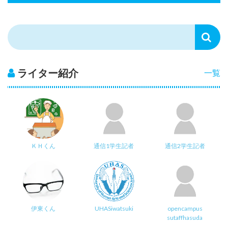
ライター紹介
一覧
ＫＨくん
通信1学生記者
通信2学生記者
伊東くん
UHASiwatsuki
opencampus
sutaffhasuda