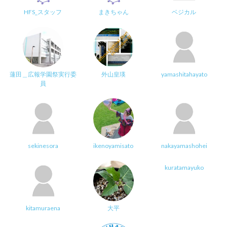
HFS_スタッフ
まきちゃん
ベジカル
蓮田＿広報学園祭実行委
外山皇瑛
yamashitahayato
員
sekinesora
ikenoyamisato
nakayamashohei
kuratamayuko
kitamuraena
大平