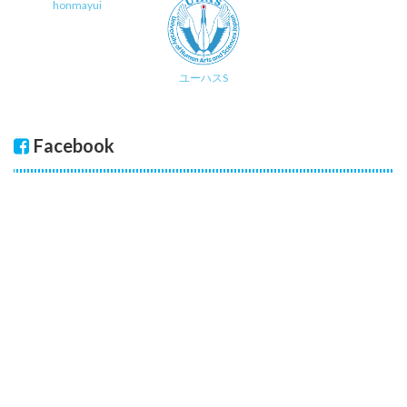
honmayui
ユーハスS
Facebook