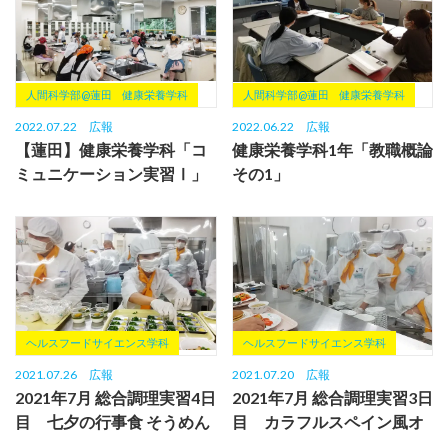
人間科学部@蓮田
健康栄養学科
人間科学部@蓮田
健康栄養学科
2022.07.22
広報
2022.06.22
広報
【蓮田】健康栄養学科「コ
健康栄養学科1年「教職概論
ミュニケーション実習Ⅰ」
その1」
ピザ作り！
ヘルスフードサイエンス学科
ヘルスフードサイエンス学科
2021.07.26
広報
2021.07.20
広報
2021年7月 総合調理実習4日
2021年7月 総合調理実習3日
目 七夕の行事食 そうめん
目 カラフルスペイン風オ
🍴
ムレツ🍴