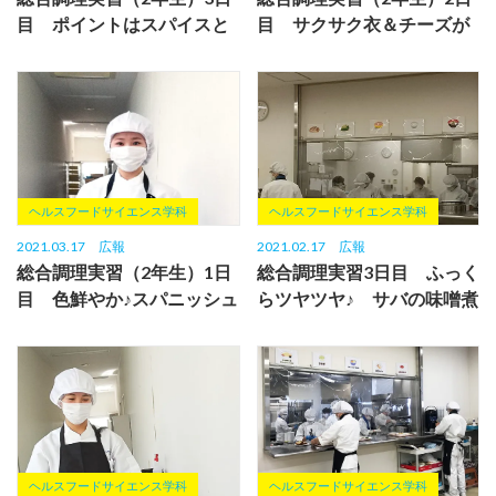
目 ポイントはスパイスと
目 サクサク衣＆チーズが
香味野菜！本格麻婆豆腐ラ
とろーり✨鶏ササミの野菜
ンチ
巻き揚...
ヘルスフードサイエンス学科
ヘルスフードサイエンス学科
2021.03.17
広報
2021.02.17
広報
総合調理実習（2年生）1日
総合調理実習3日目 ふっく
目 色鮮やか♪スパニッシュ
らツヤツヤ♪ サバの味噌煮
オムレツ！
ヘルスフードサイエンス学科
ヘルスフードサイエンス学科